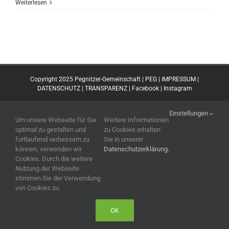
Weiterlesen
Copyright 2025 Pegnitzer-Gemeinschaft |
PEG
|
IMPRESSUM
|
DATENSCHUTZ
|
TRANSPARENZ
|
Facebook
|
Instagram
Einstellungen
Um unsere Webseite für Sie
Weitere Informationen
optimal zu gestalten und
zu Cookies erhalten
fortlaufend verbessern zu
Sie in unserer
können, verwenden wir
Datenschutzerklärung.
Cookies. Durch die weitere
Nutzung der Webseite
stimmen Sie der Verwendung
von Cookies zu.
OK